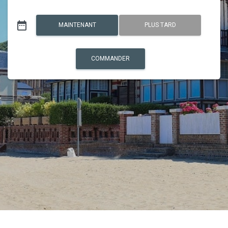
date_range
MAINTENANT
PLUS TARD
COMMANDER